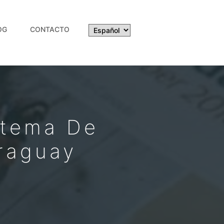
OG
CONTACTO
stema De
araguay