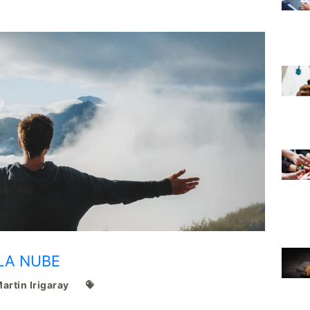
LA NUBE
artin Irigaray