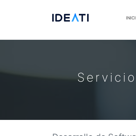
INIC
Servici